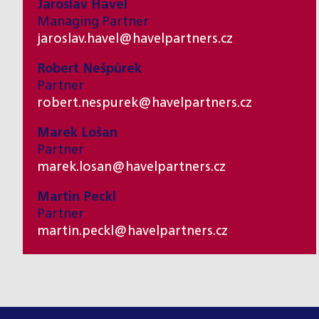
Jaroslav Havel
Managing Partner
jaroslav.havel@havelpartners.cz
Robert Nešpůrek
Partner
robert.nespurek@havelpartners.cz
Marek Lošan
Partner
marek.losan@havelpartners.cz
Martin Peckl
Partner
martin.peckl@havelpartners.cz