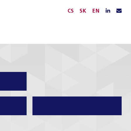
CS
SK
EN
OLMÜTZ